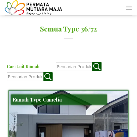
Skip
to
content
Semua Type 36/72
Cari Unit Rumah
Rumah Type Camelia