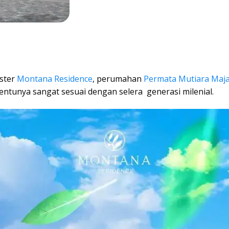
uster
Montana Residence
, perumahan
Permata Mutiara Maj
tentunya sangat sesuai dengan selera generasi milenial.