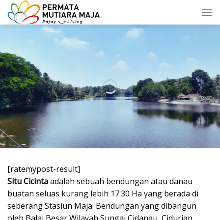
Skip
to
content
[ratemypost-result]
Situ Cicinta
adalah sebuah bendungan atau danau
buatan seluas kurang lebih 17.30 Ha yang berada di
seberang
Stasiun Maja
. Bendungan yang dibangun
oleh Balai Besar Wilayah Sungai Cidanau, Cidurian,