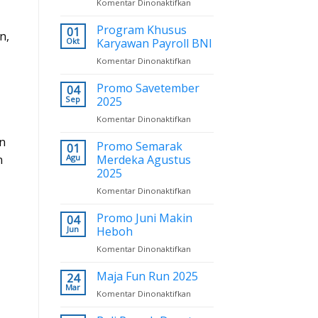
Komentar Dinonaktifkan
pada
Subsidi
Promo
Terbesar
Octo
Program Khusus
01
n,
Deals
Okt
Karyawan Payroll BNI
2025
Komentar Dinonaktifkan
pada
Program
Khusus
Promo Savetember
04
Karyawan
Sep
2025
Payroll
Komentar Dinonaktifkan
pada
BNI
Promo
n
Savetember
Promo Semarak
01
2025
Agu
Merdeka Agustus
n
2025
Komentar Dinonaktifkan
pada
Promo
Semarak
Promo Juni Makin
04
Merdeka
Jun
Heboh
Agustus
Komentar Dinonaktifkan
pada
2025
Promo
Juni
Maja Fun Run 2025
24
Makin
Mar
Komentar Dinonaktifkan
pada
Heboh
Maja
Fun