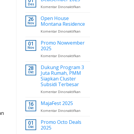
01
Year
Des
Komentar Dinonaktifkan
pada
2026:
DealSember
New
2025
Open House
26
Resolution
Nov
Montana Residence
Komentar Dinonaktifkan
pada
Open
House
Promo Nowvember
01
Montana
Nov
2025
Residence
Komentar Dinonaktifkan
pada
Promo
Nowvember
Dukung Program 3
28
2025
Okt
Juta Rumah, PMM
Siapkan Cluster
Subsidi Terbesar
Komentar Dinonaktifkan
pada
Dukung
Program
MajaFest 2025
16
3
Okt
Komentar Dinonaktifkan
pada
Juta
an
MajaFest
Rumah,
2025
Promo Octo Deals
01
PMM
Okt
2025
Siapkan
Cluster