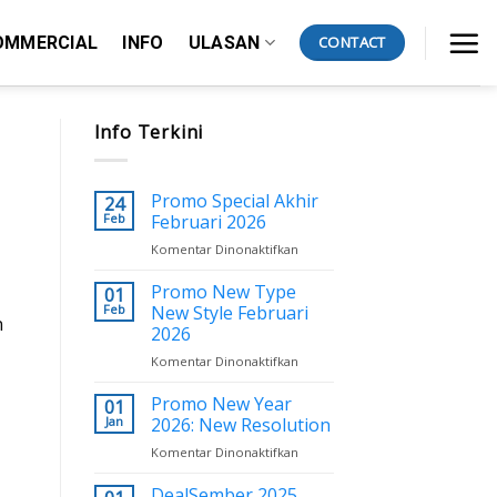
OMMERCIAL
INFO
ULASAN
CONTACT
Info Terkini
Promo Special Akhir
24
Feb
Februari 2026
Komentar Dinonaktifkan
pada
Promo
Special
Promo New Type
01
Akhir
Feb
New Style Februari
n
Februari
2026
2026
Komentar Dinonaktifkan
pada
Promo
New
Promo New Year
01
Type
Jan
2026: New Resolution
New
Komentar Dinonaktifkan
pada
Style
Promo
Februari
New
DealSember 2025
2026