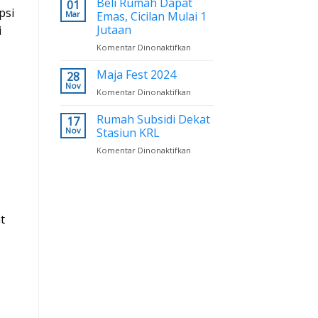
Beli Rumah Dapat
01
psi
Run
Mar
Emas, Cicilan Mulai 1
2025
Jutaan
i
Komentar Dinonaktifkan
pada
Beli
Rumah
Maja Fest 2024
28
Dapat
Nov
Komentar Dinonaktifkan
pada
Emas,
Maja
Cicilan
Fest
Rumah Subsidi Dekat
17
Mulai
2024
Nov
Stasiun KRL
1
Jutaan
Komentar Dinonaktifkan
pada
Rumah
Subsidi
Dekat
Stasiun
KRL
t