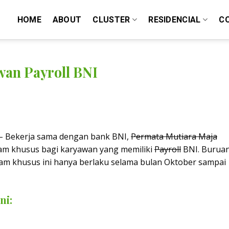
HOME
ABOUT
CLUSTER
RESIDENCIAL
C
an Payroll BNI
– Bekerja sama dengan bank BNI,
Permata Mutiara Maja
am khusus bagi karyawan yang memiliki
Payroll
BNI. Burua
am khusus ini hanya berlaku selama bulan Oktober sampai
ni: