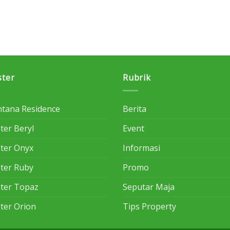
ster
Rubrik
tana Residence
Berita
ter Beryl
Event
ster Onyx
Informasi
ster Ruby
Promo
ster Topaz
Seputar Maja
ster Orion
Tips Property