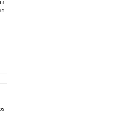
if.
an
ups