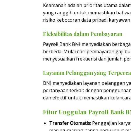
Keamanan adalah prioritas utama dalam
yang canggih untuk memastikan bahwa s
risiko kebocoran data pribadi karyawa
Fleksibilitas dalam Pembayaran
Payroll
Bank
BNI
menyediakan berbagai
berbeda. Mulai dari pembayaran gaji b
menyesuaikan frekuensi dan jumlah pem
Layanan Pelanggan yang Terperc
BNI
menyediakan layanan pelanggan yan
pertanyaan terkait dengan penggunaan 
dan efektif untuk memastikan kelancar
Fitur Unggulan Payroll Bank B
Transfer Otomatis
: Penggajian kary
masing-masing, tanpa perlu input ma