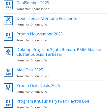
New
DealSember 2025
01
Februari
Year
Des
2026
Komentar Dinonaktifkan
pada
2026:
DealSember
New
2025
Open House Montana Residence
26
Resolution
Nov
Komentar Dinonaktifkan
pada
Open
House
Promo Nowvember 2025
01
Montana
Nov
Komentar Dinonaktifkan
pada
Residence
Promo
Nowvember
Dukung Program 3 Juta Rumah, PMM Siapkan
28
2025
Okt
Cluster Subsidi Terbesar
Komentar Dinonaktifkan
pada
Dukung
Program
MajaFest 2025
16
3
Okt
Komentar Dinonaktifkan
pada
Juta
MajaFest
Rumah,
2025
Promo Octo Deals 2025
01
PMM
Okt
Siapkan
Komentar Dinonaktifkan
pada
Cluster
Promo
Subsidi
Octo
Program Khusus Karyawan Payroll BNI
01
Terbesar
Deals
Okt
Komentar Dinonaktifkan
pada
2025