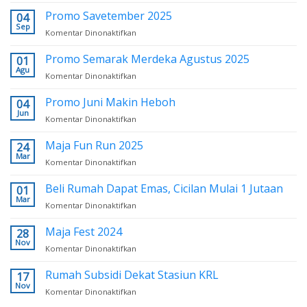
Program
Khusus
Promo Savetember 2025
04
Karyawan
Sep
Komentar Dinonaktifkan
pada
Payroll
Promo
BNI
Savetember
Promo Semarak Merdeka Agustus 2025
01
2025
Agu
Komentar Dinonaktifkan
pada
Promo
Semarak
Promo Juni Makin Heboh
04
Merdeka
Jun
Komentar Dinonaktifkan
pada
Agustus
Promo
2025
Juni
Maja Fun Run 2025
24
Makin
Mar
Komentar Dinonaktifkan
pada
Heboh
Maja
Fun
Beli Rumah Dapat Emas, Cicilan Mulai 1 Jutaan
01
Run
Mar
Komentar Dinonaktifkan
pada
2025
Beli
Rumah
Maja Fest 2024
28
Dapat
Nov
Komentar Dinonaktifkan
pada
Emas,
Maja
Cicilan
Fest
Rumah Subsidi Dekat Stasiun KRL
17
Mulai
2024
Nov
1
Komentar Dinonaktifkan
pada
Jutaan
Rumah