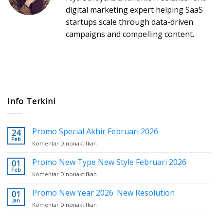
digital marketing expert helping SaaS
startups scale through data-driven
campaigns and compelling content.
Info Terkini
Promo Special Akhir Februari 2026
24
Feb
Komentar Dinonaktifkan
pada
Promo
Special
Promo New Type New Style Februari 2026
01
Akhir
Feb
Komentar Dinonaktifkan
pada
Februari
Promo
2026
New
Promo New Year 2026: New Resolution
01
Type
Jan
Komentar Dinonaktifkan
pada
New
Promo
Style