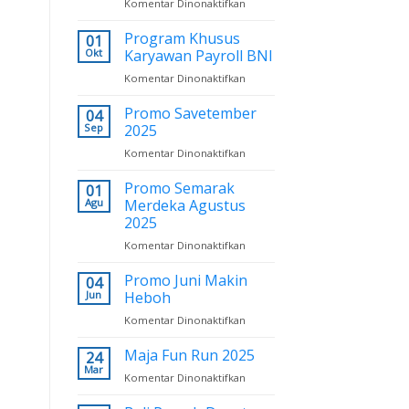
Komentar Dinonaktifkan
pada
Subsidi
Promo
Terbesar
Octo
Program Khusus
01
Deals
Okt
Karyawan Payroll BNI
2025
Komentar Dinonaktifkan
pada
Program
Khusus
Promo Savetember
04
Karyawan
Sep
2025
Payroll
Komentar Dinonaktifkan
pada
BNI
Promo
Savetember
Promo Semarak
01
2025
Agu
Merdeka Agustus
2025
Komentar Dinonaktifkan
pada
Promo
Semarak
Promo Juni Makin
04
Merdeka
Jun
Heboh
Agustus
Komentar Dinonaktifkan
pada
2025
Promo
Juni
Maja Fun Run 2025
24
Makin
Mar
Komentar Dinonaktifkan
pada
Heboh
Maja
Fun