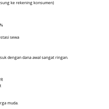
angsung ke rekening konsumen)
0%
stasi sewa
suk dengan dana awal sangat ringan.
PR
t
arga muda.