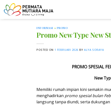
Skip
to
content
INFORMASI
»
PROMO
Promo New Type New St
POSTED ON
1 FEBRUARI 2026
BY
ALYA SORAYA
PROMO SPESIAL FE
New Type
Memiliki rumah impian kini semakin 
menghadirkan
promo spesial bulan Feb
langsung tanpa diundi, serta dukunga