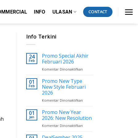
OMMERCIAL
INFO
ULASAN
CONTACT
Info Terkini
Promo Special Akhir
24
Feb
Februari 2026
Komentar Dinonaktifkan
pada
Promo
Special
Promo New Type
01
Akhir
Feb
New Style Februari
Februari
2026
2026
Komentar Dinonaktifkan
pada
Promo
New
Promo New Year
01
Type
Jan
2026: New Resolution
ah
New
Komentar Dinonaktifkan
pada
Style
Promo
Februari
New
DealSember 2025
2026