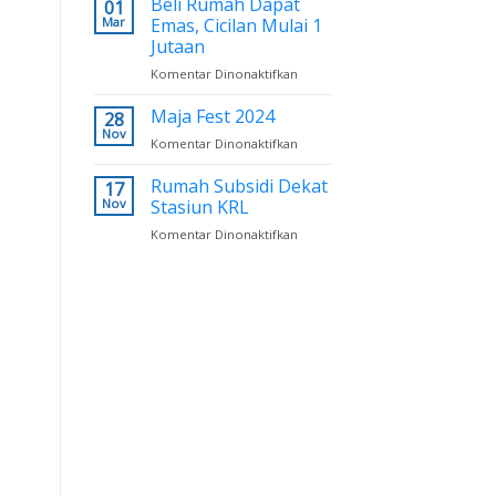
Beli Rumah Dapat
01
Run
Mar
Emas, Cicilan Mulai 1
2025
Jutaan
Komentar Dinonaktifkan
pada
Beli
Rumah
Maja Fest 2024
28
Dapat
Nov
Komentar Dinonaktifkan
pada
Emas,
Maja
Cicilan
Fest
Rumah Subsidi Dekat
17
Mulai
2024
Nov
Stasiun KRL
1
Jutaan
Komentar Dinonaktifkan
pada
Rumah
Subsidi
Dekat
Stasiun
KRL