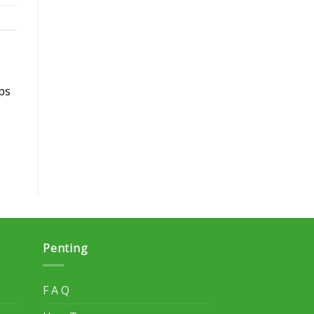
ups
Penting
F A Q