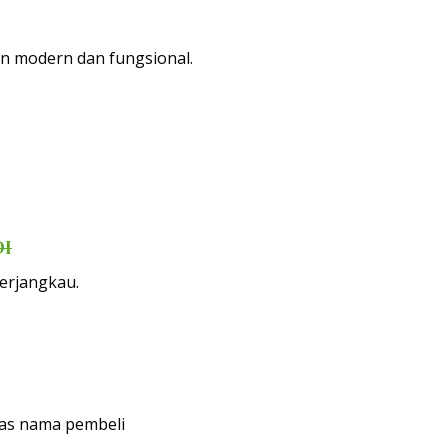
an modern dan fungsional.
DI
terjangkau.
tas nama pembeli