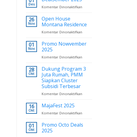
01
Year
Des
Komentar Dinonaktifkan
pada
2026:
DealSember
New
2025
Open House
26
Resolution
Nov
Montana Residence
Komentar Dinonaktifkan
pada
Open
House
Promo Nowvember
01
Montana
Nov
2025
Residence
Komentar Dinonaktifkan
pada
Promo
Nowvember
Dukung Program 3
28
2025
Okt
Juta Rumah, PMM
Siapkan Cluster
Subsidi Terbesar
Komentar Dinonaktifkan
pada
Dukung
Program
MajaFest 2025
16
3
Okt
Komentar Dinonaktifkan
pada
Juta
MajaFest
Rumah,
2025
Promo Octo Deals
01
PMM
Okt
2025
Siapkan
Cluster