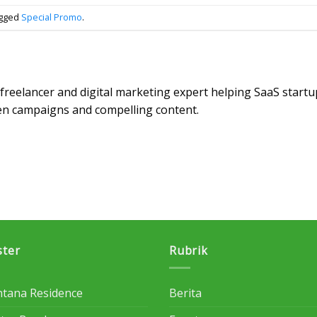
agged
Special Promo
.
e freelancer and digital marketing expert helping SaaS start
en campaigns and compelling content.
ster
Rubrik
tana Residence
Berita