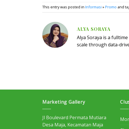
This entry was posted in
Informasi
»
Promo
and t
ALYA SORAYA
Alya Soraya is a fulltim
scale through data-driv
Marketing Gallery
Clu
Jl Boulevard Permata Mutiara
Mon
Desa Maja, Kecamatan Maja