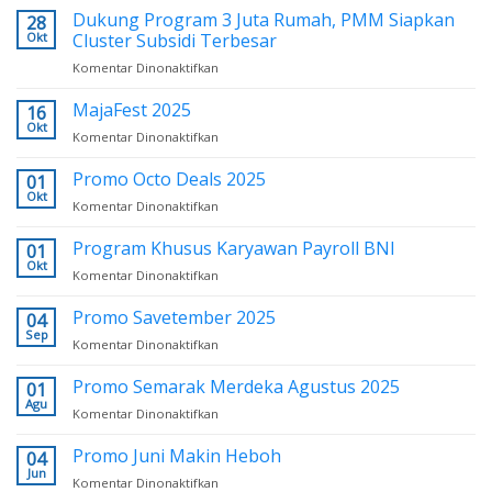
Nowvember
Dukung Program 3 Juta Rumah, PMM Siapkan
28
2025
Okt
Cluster Subsidi Terbesar
Komentar Dinonaktifkan
pada
Dukung
Program
MajaFest 2025
16
3
Okt
Komentar Dinonaktifkan
pada
Juta
MajaFest
Rumah,
2025
Promo Octo Deals 2025
01
PMM
Okt
Siapkan
Komentar Dinonaktifkan
pada
Cluster
Promo
Subsidi
Octo
Program Khusus Karyawan Payroll BNI
01
Terbesar
Deals
Okt
Komentar Dinonaktifkan
pada
2025
Program
Khusus
Promo Savetember 2025
04
Karyawan
Sep
Komentar Dinonaktifkan
pada
Payroll
Promo
BNI
Savetember
Promo Semarak Merdeka Agustus 2025
01
2025
Agu
Komentar Dinonaktifkan
pada
Promo
Semarak
Promo Juni Makin Heboh
04
Merdeka
Jun
Komentar Dinonaktifkan
pada
Agustus