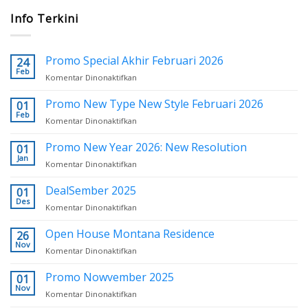
Info Terkini
Promo Special Akhir Februari 2026
24
Feb
Komentar Dinonaktifkan
pada
Promo
Special
Promo New Type New Style Februari 2026
01
Akhir
Feb
Komentar Dinonaktifkan
pada
Februari
Promo
2026
New
Promo New Year 2026: New Resolution
01
Type
Jan
Komentar Dinonaktifkan
pada
New
Promo
Style
New
DealSember 2025
01
Februari
Year
Des
2026
Komentar Dinonaktifkan
pada
2026:
DealSember
New
2025
Open House Montana Residence
26
Resolution
Nov
Komentar Dinonaktifkan
pada
Open
House
Promo Nowvember 2025
01
Montana
Nov
Komentar Dinonaktifkan
pada
Residence
Promo