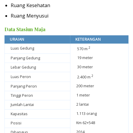
Ruang Kesehatan
Ruang Menyusui
Data Stasiun Maja
URAIAN
KETERANGAN
2
Luas Gedung
570 m
19 meter
Panjang Gedung
30 meter
Lebar Gedung
2
Luas Peron
2.400 m
200 meter
Panjang Peron
1 meter
Tinggi Peron
2 lantai
Jumlah Lantai
1.113 orang
Kapasitas
Km 62+548
Posisi
2014
Dibangun