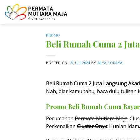
Skip
to
content
PROMO
Beli Rumah Cuma 2 Jut
POSTED ON
18 JULI 2024
BY
ALYA SORAYA
Beli Rumah Cuma 2 Juta Langsung Akad
Nah, biar kamu tahu, baca dulu tulisan i
Promo Beli Rumah Cuma Bayar 
Perumahan
Permata Mutiara Maja
: Clu
Perkenalkan
Cluster Onyx
: Hunian Idam