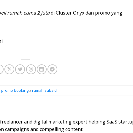
beli rumah cuma 2 juta
di Cluster Onyx dan promo yang
al
»
promo booking
»
rumah subsidi
.
e freelancer and digital marketing expert helping SaaS start
en campaigns and compelling content.