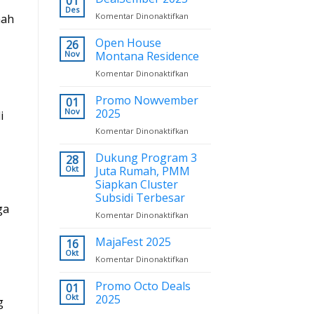
01
Year
Des
Komentar Dinonaktifkan
pada
mah
2026:
DealSember
New
2025
Open House
26
Resolution
Nov
Montana Residence
Komentar Dinonaktifkan
pada
Open
House
Promo Nowvember
01
Montana
Nov
2025
i
Residence
Komentar Dinonaktifkan
pada
Promo
Nowvember
Dukung Program 3
28
2025
Okt
Juta Rumah, PMM
Siapkan Cluster
Subsidi Terbesar
ga
Komentar Dinonaktifkan
pada
Dukung
Program
MajaFest 2025
16
3
Okt
Komentar Dinonaktifkan
pada
Juta
MajaFest
Rumah,
2025
Promo Octo Deals
01
PMM
Okt
2025
Siapkan
g
Cluster