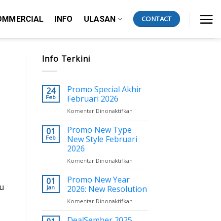
OMMERCIAL
INFO
ULASAN
CONTACT
Info Terkini
Promo Special Akhir
24
Feb
Februari 2026
Komentar Dinonaktifkan
pada
Promo
Special
Promo New Type
01
Akhir
Feb
New Style Februari
Februari
2026
2026
Komentar Dinonaktifkan
pada
Promo
New
Promo New Year
01
au
Type
Jan
2026: New Resolution
New
Komentar Dinonaktifkan
pada
Style
Promo
Februari
New
DealSember 2025
2026