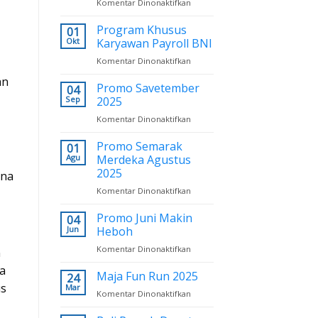
Komentar Dinonaktifkan
pada
Subsidi
Promo
Terbesar
Octo
Program Khusus
01
Deals
Okt
Karyawan Payroll BNI
2025
Komentar Dinonaktifkan
pada
Program
an
Khusus
Promo Savetember
04
Karyawan
Sep
2025
Payroll
Komentar Dinonaktifkan
pada
BNI
Promo
Savetember
Promo Semarak
01
2025
Agu
Merdeka Agustus
2025
ana
Komentar Dinonaktifkan
pada
Promo
Semarak
Promo Juni Makin
04
Merdeka
Jun
Heboh
Agustus
Komentar Dinonaktifkan
pada
n
2025
Promo
a
Juni
Maja Fun Run 2025
24
Makin
us
Mar
Komentar Dinonaktifkan
pada
Heboh
Maja
Fun