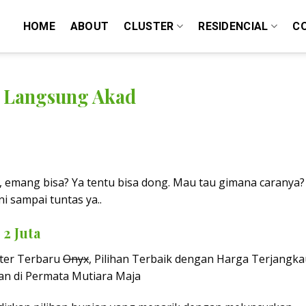
HOME
ABOUT
CLUSTER
RESIDENCIAL
C
a Langsung Akad
, emang bisa? Ya tentu bisa dong. Mau tau gimana caranya?
ni sampai tuntas ya..
2 Juta
ster Terbaru
Onyx
, Pilihan Terbaik dengan Harga Terjangk
an di Permata Mutiara Maja