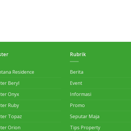
ster
Rubrik
tana Residence
Berita
ter Beryl
Event
ster Onyx
Informasi
ster Ruby
Promo
ster Topaz
Seputar Maja
ster Orion
Tips Property