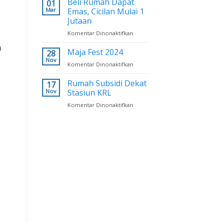
Beli Rumah Dapat
01
Run
Mar
Emas, Cicilan Mulai 1
2025
Jutaan
Komentar Dinonaktifkan
pada
Beli
a
Rumah
Maja Fest 2024
28
Dapat
Nov
Komentar Dinonaktifkan
pada
Emas,
Maja
Cicilan
Fest
Rumah Subsidi Dekat
17
Mulai
2024
Nov
Stasiun KRL
1
Jutaan
Komentar Dinonaktifkan
pada
Rumah
Subsidi
Dekat
Stasiun
KRL